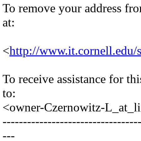
To remove your address from 
at:
<
http://www.it.cornell.edu/
To receive assistance for th
to:
<owner-Czernowitz-L_at_lis
---------------------------------
---