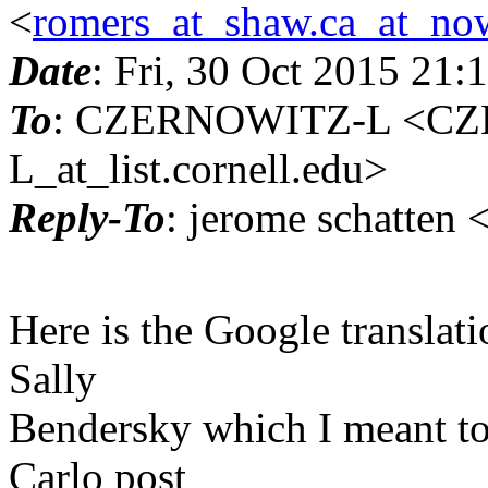
<
romers_at_shaw.ca_at_no
Date
: Fri, 30 Oct 2015 21:
To
: CZERNOWITZ-L <C
L_at_list.cornell.edu>
Reply-To
: jerome schatten
Here is the Google translatio
Sally
Bendersky which I meant to
Carlo post